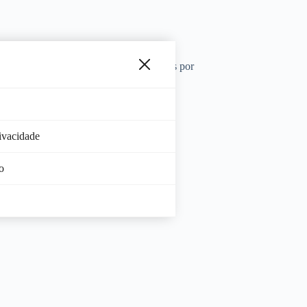
stão de fatura em tempo real, pagamentos por
rivacidade
o