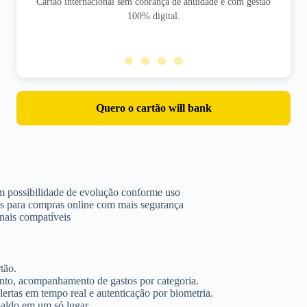
Cartão internacional sem cobrança de anuidade e com gestão
100% digital.
Quero o cartão will bank
om possibilidade de evolução conforme uso
es para compras online com mais segurança
nais compatíveis
tão.
mento, acompanhamento de gastos por categoria.
ertas em tempo real e autenticação por biometria.
saldo em um só lugar.