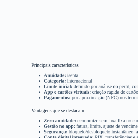
Principais características
Anuidade:
isenta
Categoria:
internacional
Limite inicial:
definido por análise do perfil, c
App e cartões virtuais:
criação rápida de cartõ
Pagamentos:
por aproximação (NFC) nos termi
Vantagens que se destacam
Zero anuidade:
economize sem taxa fixa no car
Gestão no app:
fatura, limite, ajuste de venci
Segurança:
bloqueio/desbloqueio instantâneo, al
Conta digital integrada:
PIX, transferências e 