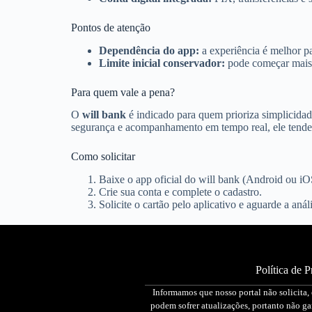
Pontos de atenção
Dependência do app:
a experiência é melhor pa
Limite inicial conservador:
pode começar mais b
Para quem vale a pena?
O
will bank
é indicado para quem prioriza simplicidade
segurança e acompanhamento em tempo real, ele tende 
Como solicitar
Baixe o app oficial do will bank (Android ou iO
Crie sua conta e complete o cadastro.
Solicite o cartão pelo aplicativo e aguarde a análi
Política de P
Informamos que nosso portal não solicita,
podem sofrer atualizações, portanto não g