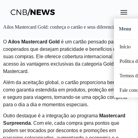
Ailos Mastercard Gold: conheça o cartão e seus diferenciais
Menu
O
Ailos Mastercard Gold
é um cartão pensado para
Início
cooperados que desejam praticidade e benefícios extras em
suas compras. Ele oferece cobertura internacional e garante
Política 
acesso às vantagens exclusivas da categoria Gold da
Mastercard.
Termos d
Além da aceitação global, o cartão proporciona benefícios
como garantia estendida em produtos, proteção em compras
Fale con
e seguro para viagens, tornando-se uma opção completa
para o dia a dia e momentos especiais.
Outro destaque é a integração ao programa
Mastercard
Surpreenda
. Com ele, cada compra gera pontos que
podem ser trocados por descontos e promoções em
parceiros selecionados, aumentando a economia e o