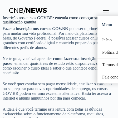
Inscrição nos cursos GOV.BR: entenda como começar sua
qualificação gratuita
Menu
Fazer a
inscrição nos cursos GOV.BR
pode ser o primeiro passo
para mudar sua vida profissional. Por meio da plataforma Aprenda
Mais, do Governo Federal, é possível acessar cursos online
Início
gratuitos com certificado digital e conteúdo preparado para
diferentes perfis de alunos.
Política 
Neste guia, você vai aprender
como fazer sua inscrição passo a
passo
, entender quais áreas de estudo estão disponíveis, descobrir
Termos d
como escolher o curso ideal e saber o que acontece depois da
conclusão.
Fale con
Se você quer estudar sem pagar mensalidade, atualizar o currículo
ou se preparar para novas oportunidades de emprego, os cursos
GOV.BR podem ser uma excelente alternativa. Basta ter acesso à
internet e alguns minutinhos por dia para começar.
A ideia é que você termine esta leitura com todas as dúvidas
esclarecidas sobre o funcionamento da plataforma, requisitos,