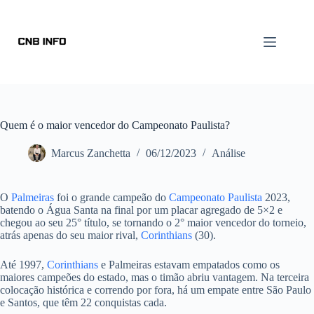
Quem é o maior vencedor do Campeonato Paulista?
Marcus Zanchetta
06/12/2023
Análise
O
Palmeiras
foi o grande campeão do
Campeonato Paulista
2023,
batendo o Água Santa na final por um placar agregado de 5×2 e
chegou ao seu 25° título, se tornando o 2° maior vencedor do torneio,
atrás apenas do seu maior rival,
Corinthians
(30).
Até 1997,
Corinthians
e Palmeiras estavam empatados como os
maiores campeões do estado, mas o timão abriu vantagem. Na terceira
colocação histórica e correndo por fora, há um empate entre São Paulo
e Santos, que têm 22 conquistas cada.