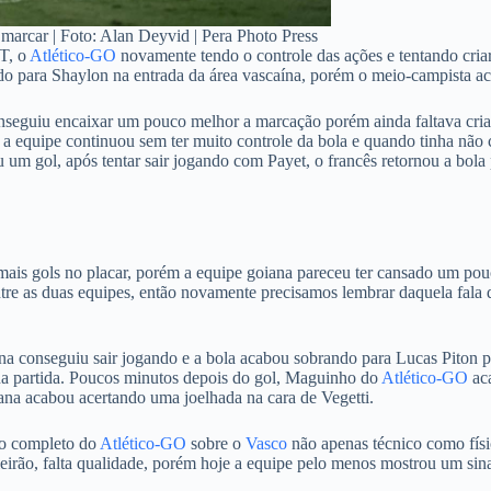
 marcar | Foto: Alan Deyvid | Pera Photo Press
ºT, o
Atlético-GO
novamente tendo o controle das ações e tentando cria
do para Shaylon na entrada da área vascaína, porém o meio-campista ac
onseguiu encaixar um pouco melhor a marcação porém ainda faltava cri
 a equipe continuou sem ter muito controle da bola e quando tinha não 
m gol, após tentar sair jogando com Payet, o francês retornou a bola 
mais gols no placar, porém a equipe goiana pareceu ter cansado um pouc
tre as duas equipes, então novamente precisamos lembrar daquela fala 
na conseguiu sair jogando e a bola acabou sobrando para Lucas Piton p
 na partida. Poucos minutos depois do gol, Maguinho do
Atlético-GO
aca
oiana acabou acertando uma joelhada na cara de Vegetti.
io completo do
Atlético-GO
sobre o
Vasco
não apenas técnico como físi
irão, falta qualidade, porém hoje a equipe pelo menos mostrou um sina