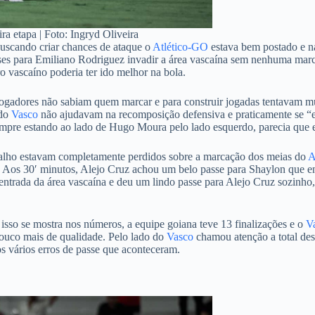
 etapa | Foto: Ingryd Oliveira
buscando criar chances de ataque o
Atlético-GO
estava bem postado e na
es para Emiliano Rodriguez invadir a área vascaína sem nenhuma marca
ro vascaíno poderia ter ido melhor na bola.
 jogadores não sabiam quem marcar e para construir jogadas tentavam m
 do
Vasco
não ajudavam na recomposição defensiva e praticamente se “e
mpre estando ao lado de Hugo Moura pelo lado esquerdo, parecia que el
lho estavam completamente perdidos sobre a marcação dos meias do
A
 Aos 30′ minutos, Alejo Cruz achou um belo passe para Shaylon que e
 entrada da área vascaína e deu um lindo passe para Alejo Cruz sozinh
, isso se mostra nos números, a equipe goiana teve 13 finalizações e o
V
pouco mais de qualidade. Pelo lado do
Vasco
chamou atenção a total des
os vários erros de passe que aconteceram.