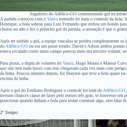
Jogadores do Atlético-GO comemorando gol na primeira
A partida começou com o
Vasco
tentando ter mais o controle da bola, 
Henrique, a bola sobrou para Luiz Fernando que enfiou um bonito pass
chutou no alto e fez o primeiro gol da partida, a sensação é que o golei
Após ter sofrido o gol, a equipe vascaína se perdeu completamente os
do
Atlético-GO
ou era um passe errado. David e Adson ambos pontas
estava escalado como meio-campo parecia mais um terceiro volante, se
Para piorar, a dupla de volantes do
Vasco
, Hugo Moura e Mateus Carva
que não tem nada haver com isso chegavam cada vez mais com perigo.
da linha. Poucos minutos depois, foi Shaylon que teve a bola quase na
encima da linha.
Após o gol do Emiliano Rodriguez o controle foi total do
Atlético-GO
tiveram chances claras de fazer pelo menos três gols, se houvesse um 
posicionar quando tinham a bola para tentar construir algo, sem falar d
2º Tempo: