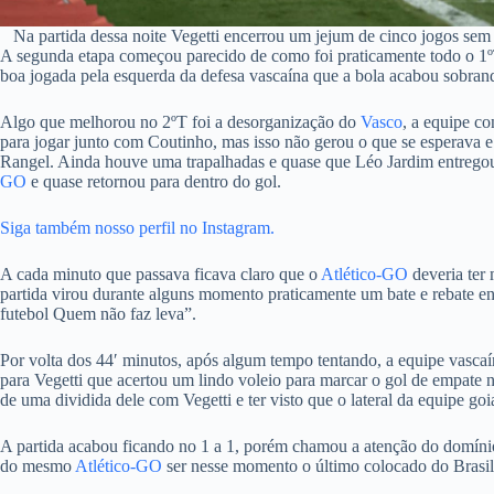
Na partida dessa noite Vegetti encerrou um jejum de cinco jogos sem
A segunda etapa começou parecido de como foi praticamente todo o 1
boa jogada pela esquerda da defesa vascaína que a bola acabou sobran
Algo que melhorou no 2ºT foi a desorganização do
Vasco
, a equipe c
para jogar junto com Coutinho, mas isso não gerou o que se esperava e
Rangel. Ainda houve uma trapalhadas e quase que Léo Jardim entregou u
GO
e quase retornou para dentro do gol.
Siga também nosso perfil no Instagram.
A cada minuto que passava ficava claro que o
Atlético-GO
deveria ter 
partida virou durante alguns momento praticamente um bate e rebate en
futebol Quem não faz leva”.
Por volta dos 44′ minutos, após algum tempo tentando, a equipe vascaí
para Vegetti que acertou um lindo voleio para marcar o gol de empate
de uma dividida dele com Vegetti e ter visto que o lateral da equipe g
A partida acabou ficando no 1 a 1, porém chamou a atenção do domín
do mesmo
Atlético-GO
ser nesse momento o último colocado do Brasile