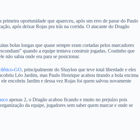
 primeira oportunidade que apareceu, após um erro de passe do Paulo
ção, após deixar Rojas pra trás na corrida. O atacante do Dragão
uitas bolas longas que quase sempre eram cortadas pelos marcadores
scondiam” quando a equipe tentava construir jogadas, Coutinho que
e não sabia onde era para se posicionar.
tlético-GO
, principalmente do Shaylon que teve total liberdade e eles
ncobriu Léo Jardim, mas Paulo Henrique acabou tirando a bola encima
o, ele encobriu Jardim e dessa vez Rojas foi quem salvou novamente
asco
apenas 2, o Dragão acabou ficando e muito no prejuízo pois
organização da equipe, jogadores sem saber quem marcar e onde se