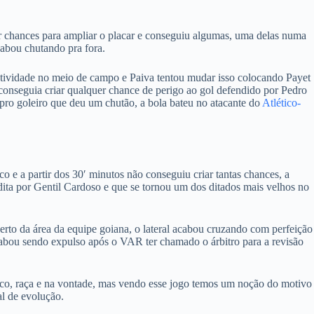
r chances para ampliar o placar e conseguiu algumas, uma delas numa
abou chutando pra fora.
atividade no meio de campo e Paiva tentou mudar isso colocando Payet
conseguia criar qualquer chance de perigo ao gol defendido por Pedro
pro goleiro que deu um chutão, a bola bateu no atacante do
Atlético-
o e a partir dos 30′ minutos não conseguiu criar tantas chances, a
dita por Gentil Cardoso e que se tornou um dos ditados mais velhos no
erto da área da equipe goiana, o lateral acabou cruzando com perfeição
bou sendo expulso após o VAR ter chamado o árbitro para a revisão
co, raça e na vontade, mas vendo esse jogo temos um noção do motivo
l de evolução.