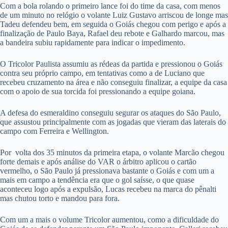
Com a bola rolando o primeiro lance foi do time da casa, com menos
de um minuto no relógio o volante Luiz Gustavo arriscou de longe mas
Tadeu defendeu bem, em seguida o Goiás chegou com perigo e após a
finalização de Paulo Baya, Rafael deu rebote e Galhardo marcou, mas
a bandeira subiu rapidamente para indicar o impedimento.
O Tricolor Paulista assumiu as rédeas da partida e pressionou o Goiás
contra seu próprio campo, em tentativas como a de Luciano que
recebeu cruzamento na área e não conseguiu finalizar, a equipe da casa
com o apoio de sua torcida foi pressionando a equipe goiana.
A defesa do esmeraldino conseguiu segurar os ataques do São Paulo,
que assustou principalmente com as jogadas que vieram das laterais do
campo com Ferreira e Wellington.
Por volta dos 35 minutos da primeira etapa, o volante Marcão chegou
forte demais e após análise do VAR o árbitro aplicou o cartão
vermelho, o São Paulo já pressionava bastante o Goiás e com um a
mais em campo a tendência era que o gol saísse, o que quase
aconteceu logo após a expulsão, Lucas recebeu na marca do pênalti
mas chutou torto e mandou para fora.
Com um a mais o volume Tricolor aumentou, como a dificuldade do