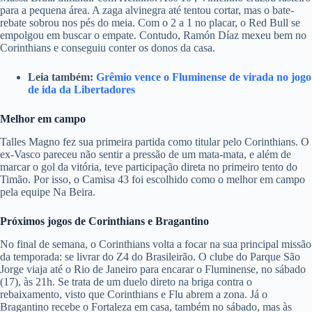
para a pequena área. A zaga alvinegra até tentou cortar, mas o bate-
rebate sobrou nos pés do meia. Com o 2 a 1 no placar, o Red Bull se
empolgou em buscar o empate. Contudo, Ramón Díaz mexeu bem no
Corinthians e conseguiu conter os donos da casa.
Leia também:
Grêmio vence o Fluminense de virada no jogo
de ida da Libertadores
Melhor em campo
Talles Magno fez sua primeira partida como titular pelo Corinthians. O
ex-Vasco pareceu não sentir a pressão de um mata-mata, e além de
marcar o gol da vitória, teve participação direta no primeiro tento do
Timão. Por isso, o Camisa 43 foi escolhido como o melhor em campo
pela equipe Na Beira.
Próximos jogos de Corinthians e Bragantino
No final de semana, o Corinthians volta a focar na sua principal missão
da temporada: se livrar do Z4 do Brasileirão. O clube do Parque São
Jorge viaja até o Rio de Janeiro para encarar o Fluminense, no sábado
(17), às 21h. Se trata de um duelo direto na briga contra o
rebaixamento, visto que Corinthians e Flu abrem a zona. Já o
Bragantino recebe o Fortaleza em casa, também no sábado, mas às