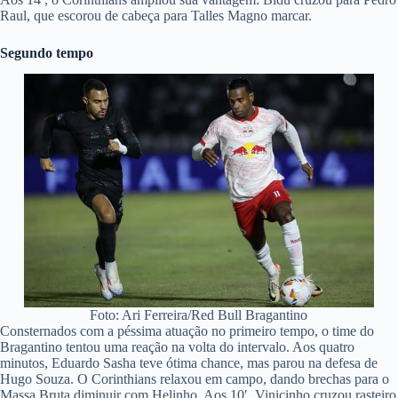
Raul, que escorou de cabeça para Talles Magno marcar.
Segundo tempo
Foto: Ari Ferreira/Red Bull Bragantino
Consternados com a péssima atuação no primeiro tempo, o time do
Bragantino tentou uma reação na volta do intervalo. Aos quatro
minutos, Eduardo Sasha teve ótima chance, mas parou na defesa de
Hugo Souza. O Corinthians relaxou em campo, dando brechas para o
Massa Bruta diminuir com Helinho. Aos 10′, Vinicinho cruzou rasteiro