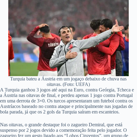
Turquia bateu a Áustria em um jogaço debaixo de chuva nas
oitavas. (Foto: UEFA)
A Turquia ganhou 3 jogos até aqui na Euro, contra Geórgia, Tcheca e
a Áustria nas oitavas de final, e perdeu apenas 1 jogo contra Portugal
em uma derrota de 3×0. Os turcos apresentaram um futebol contra os
Austríacos baseado no contra ataque e principalmente nas jogadas de
bola parada, já que os 2 gols da Turquia saíram em escanteios.
Nas oitavas, o grande destaque foi o zagueiro Demiral, que está
suspenso por 2 jogos devido a comemoração feita pelo jogador. O
zagueiro fez um gesto ligado aos “Lobos Cinzentos”, um grupo de