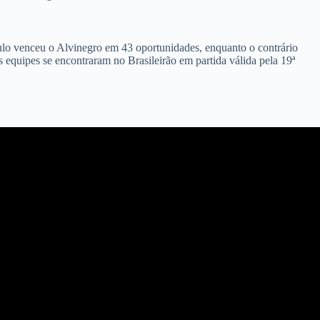
aulo venceu o Alvinegro em 43 oportunidades, enquanto o contrário
s equipes se encontraram no Brasileirão em partida válida pela 19ª