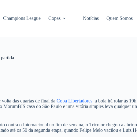
Champions League
Copas
Notícias
Quem Somos
 partida
 volta das quartas de final da
Copa Libertadores
, a bola irá rolar às 1
 no MorumBIS casa do São Paulo e uma vitória simples leva qualquer um
o contra o Internacional no fim de semana, o Tricolor chegou a abrir o 
ado até os 50 da segunda etapa, quando Felipe Melo vacilou e Luiz He