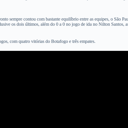
fronto sempre contou com bastante equilíbrio entre as equipes, o São P
usive os dois últimos, além do 0 a 0 no jogo de ida no Nilton Santos, a
ogos, com quatro vitórias do Botafogo e três empates.