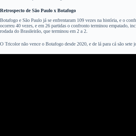
Retrospecto de São Paulo x Botafogo
Botafogo e São Paulo já se enfrentaram 109 vezes na história, e o con
ocorreu 40 vezes, e em 26 partidas o confronto terminou empatado, incl
rodada do Brasileirão, que terminou em 2 a 2.
O Tricolor não vence o Botafogo desde 2020, e de lá para cá são sete j