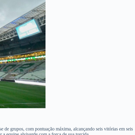
se de grupos, com pontuação máxima, alcançando seis vitórias em seis
 a equipe alviverde com a força de sua torcida.