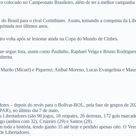
eiro colocado no Campeonato Brasileiro, além de ter a melhor campanha
o Brasil para o rival Corinthians.
Assim, tornando a conquista da Lib
uistada nos últimos anos.
gueiro volta após se lesionar ainda na Copa do Mundo de Clubes.
 que segue fora, assim como Paulinho, Raphael Veiga e Bruno Rodrigues
direita.
urilo (Micael) e Piquerez; Aníbal Moreno, Lucas Evangelista e Mauric
adores – depois do revés para o Bolívar-BOL, pela fase de grupos de 202
PAR), no último dia 7 de maio.
la Libertadores (são 96 jogos, 18 empates, 26 derrotas, 172 gols marcado
ngo (ambos com 32), Cruzeiro (29) e Santos (28).
 toda a história, tendo ganho 35 até hoje e perdido apenas oito. O Verd
de Libertadores.