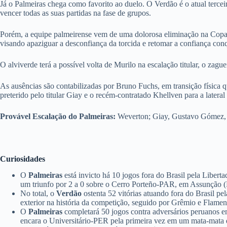
Já o Palmeiras chega como favorito ao duelo. O Verdão é o atual terc
vencer todas as suas partidas na fase de grupos.
Porém, a equipe palmeirense vem de uma dolorosa eliminação na Copa d
visando apaziguar a desconfiança da torcida e retomar a confiança conq
O alviverde terá a possível volta de Murilo na escalação titular, o za
As ausências são contabilizadas por Bruno Fuchs, em transição física
preterido pelo titular Giay e o recém-contratado Khellven para a lateral 
Provável Escalação do Palmeiras:
Weverton; Giay, Gustavo Gómez, M
Curiosidades
O
Palmeiras
está invicto há 10 jogos fora do Brasil pela Libert
um triunfo por 2 a 0 sobre o Cerro Porteño-PAR, em Assunção (
No total, o
Verdão
ostenta 52 vitórias atuando fora do Brasil pe
exterior na história da competição, seguido por Grêmio e Flame
O
Palmeiras
completará 50 jogos contra adversários peruanos em
encara o Universitário-PER pela primeira vez em um mata-mata 