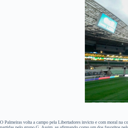
O Palmeiras volta a campo pela Libertadores invicto e com moral na c
partidas pelo grupo G.
Assim, se afirmando como um dos favoritos pelo 