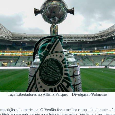
Taça Libertadores no Allianz Parque. – Divulgação/Palmeiras
ompetição sul-americana. O Verdão fez a melhor campanha durante a fa
título e causando receio ao adversário peruano, que tentará surpreender