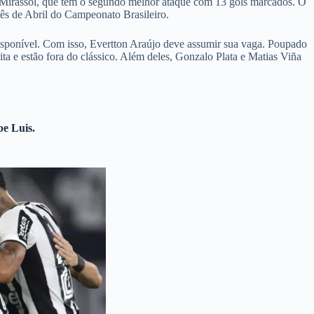
o Mirassol, que tem o segundo melhor ataque com 13 gols marcados. O
ês de Abril do Campeonato Brasileiro.
disponível. Com isso, Evertton Araújo deve assumir sua vaga. Poupado
ita e estão fora do clássico. Além deles, Gonzalo Plata e Matias Viña
pe Luis.