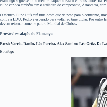
Flamengo segue sendo o melhor ataque do Brasil entre os clubes da sé
clube carioca também tem o artilheiro do campeonato, Arrascaeta, com
O técnico Filipe Luís terá uma desfalque de peso para o confronto, um
contra a LDU, Pedro é esperado para voltar ao time titular. Por outro 
devem retornar somente para o Mundial de Clubes.
Provável escalação do Flamengo:
Rossi; Varela, Danilo, Léo Pereira, Alex Sandro; Léo Ortiz, De La
Botafogo