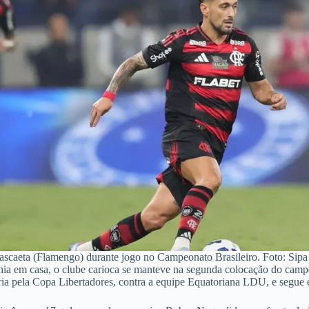
ascaeta (Flamengo) durante jogo no Campeonato Brasileiro. Foto: Sip
ia em casa, o clube carioca se manteve na segunda colocação do campe
pela Copa Libertadores, contra a equipe Equatoriana LDU, e segue e