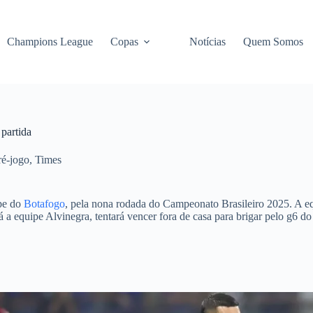
Champions League
Copas
Notícias
Quem Somos
 partida
ré-jogo
,
Times
ipe do
Botafogo
, pela nona rodada do Campeonato Brasileiro 2025. A eq
á a equipe Alvinegra, tentará vencer fora de casa para brigar pelo g6 d