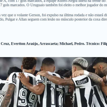
rie A, com 17 gols marcados, a equipe Rubro-Negra lidera na frente d
 7 gols marcados. O Uruguaio também foi eleito o melhor jogador do m
a vez que o volante Gerson, foi expulso na última rodada e não estará 
lado, Pulgar e Allan seguem com lesão no músculo posterior da coxa dire
 Cruz, Evertton Araújo, Arrascaeta; Michael, Pedro. Técnico: Fili