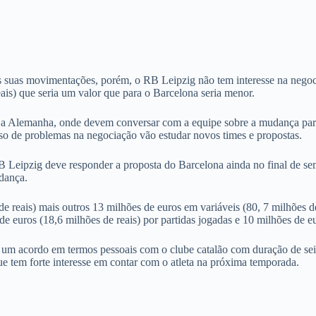
suas movimentações, porém, o RB Leipzig não tem interesse na negocia
ais) que seria um valor que para o Barcelona seria menor.
é a Alemanha, onde devem conversar com a equipe sobre a mudança para
so de problemas na negociação vão estudar novos times e propostas.
Leipzig deve responder a proposta do Barcelona ainda no final de seman
udança.
 reais) mais outros 13 milhões de euros em variáveis (80, 7 milhões de
 euros (18,6 milhões de reais) por partidas jogadas e 10 milhões de eur
ui um acordo em termos pessoais com o clube catalão com duração de s
e tem forte interesse em contar com o atleta na próxima temporada.