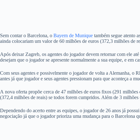
Sem contar o Barcelona, o
Bayern de Munique
também segue atento as 
ainda colocariam um valor de 60 milhões de euros (372,3 milhões de re
Após deixar Zagreb, os agentes do jogador devem retornar com ele at
desejam que o jogador se apresente normalmente a sua equipe, e em ca
Com seus agentes e possivelmente o jogador de volta a Alemanha, o RB 
antes já que jogador e seus agentes pressionam para que aconteça a m
A
nova oferta
propõe cerca de 47 milhões de euros fixos (291 milhões de
(372,4 milhões de reais) se todos forem cumpridos. Além de 3 milhões de
Dependendo do acerto entre as equipes, o jogador de 26 anos já poss
negociação já que o jogador prioriza uma mudança para o Barcelona qu