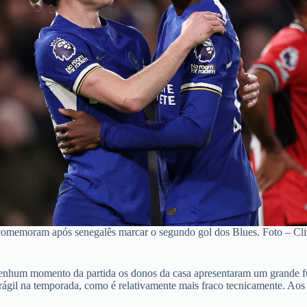
comemoram após senegalês marcar o segundo gol dos Blues. Foto – Cl
hum momento da partida os donos da casa apresentaram um grande futeb
ágil na temporada, como é relativamente mais fraco tecnicamente. Aos 