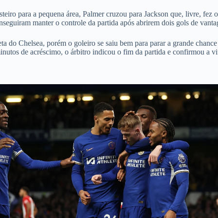
eiro para a pequena área, Palmer cruzou para Jackson que, livre, fez 
nseguiram manter o controle da partida após abrirem dois gols de vant
ta do Chelsea, porém o goleiro se saiu bem para parar a grande chance 
utos de acréscimo, o árbitro indicou o fim da partida e confirmou a vit