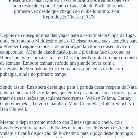
Presente de Natal: Romeo Lavia retornou aos treinos coletivos
sem restrição e pode ficar à disposição de Pochettino pela
primeira vez desde que chegou ao clube londrino. Foto –
Reprodução/Chelsea FC/X
Depois de conseguir uma das vagas para a semifinal da Copa da Liga,
onde enfrentará o Middlesbrough, o Chelsea retoma suas atenções para
a Premier League em busca de uma segunda vitória consecutiva no
campeonato. Além da classificação para a próxima fase da copa, os
Blues contaram com a estreia de Christopher Nkunku no jogo do meio
de semana. Embora tenham sofrido um grande revés com a
necessidade de substituir Enzo Fernández, que tem sofrido com
pubalgia, ainda no primeiro tempo.
Sendo assim, Enzo será desfalque para a partida desta véspera de Natal
juntamente com Reece James, que enfim passou por uma cirurgia para
tratar de suas lesões musculares recorrentes, Wesley Fofana, Carney
Chukwuemeka, Trevoh Chalobah, Marc Cucurella, Robert Sánchez e
Ben Chilwell.
Mesmo o departamento médico dos Blues seguindo cheio, dois
jogadores retornaram as atividades e treinos coletivos sem restrição e
voltam a ficar à disposição de Pochettino para o jogo deste domingo: