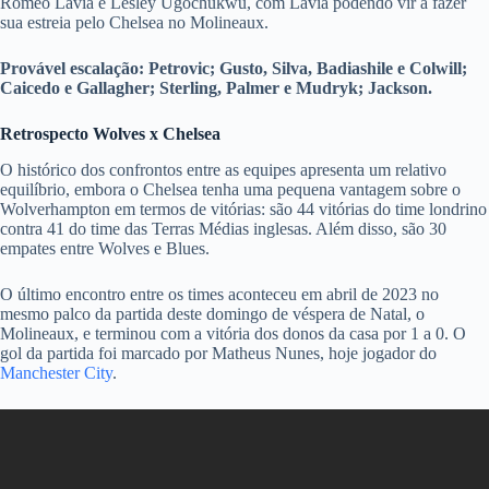
Romeo Lavia e Lesley Ugochukwu, com Lavia podendo vir a fazer
sua estreia pelo Chelsea no Molineaux.
Provável escalação: Petrovic; Gusto, Silva, Badiashile e Colwill;
Caicedo e Gallagher; Sterling, Palmer e Mudryk; Jackson.
Retrospecto Wolves x Chelsea
O histórico dos confrontos entre as equipes apresenta um relativo
equilíbrio, embora o Chelsea tenha uma pequena vantagem sobre o
Wolverhampton em termos de vitórias: são 44 vitórias do time londrino
contra 41 do time das Terras Médias inglesas. Além disso, são 30
empates entre Wolves e Blues.
O último encontro entre os times aconteceu em abril de 2023 no
mesmo palco da partida deste domingo de véspera de Natal, o
Molineaux, e terminou com a vitória dos donos da casa por 1 a 0. O
gol da partida foi marcado por Matheus Nunes, hoje jogador do
Manchester City
.