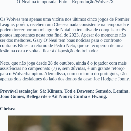
O’Neal na temporada. Foto – Reprodução/Wolves/X
Os Wolves tem apenas uma vitória nos últimos cinco jogos de Premier
League, porém, recebem um Chelsea nada consistente na temporada e
podem torcer por um milagre de Natal na tentativa de conquistar três
pontos importantes nesta reta final de 2023. Apesar do momento não
ser dos melhores, Gary O’Neal tem boas notícias para o confronto
contra os Blues: o retorno de Pedro Neto, que se recuperou de uma
lesão na coxa e volta a ficar à disposição do treinador.
Neto, que não joga desde 28 de outubro, ainda é o jogador com mais
assistências no campeonato (7) e, sem dúvidas, é um grande reforço
para o Wolverhampton. Além disso, com o retorno do português, são
apenas dois desfalques do lado dos donos da casa: Joe Hodge e Jonny.
Provável escalação; Sá; Kilman, Toti e Dawson; Semedo, Lemina,
João Gomes, Bellegarde e Ait-Nouri; Cunha e Hwang.
Chelsea