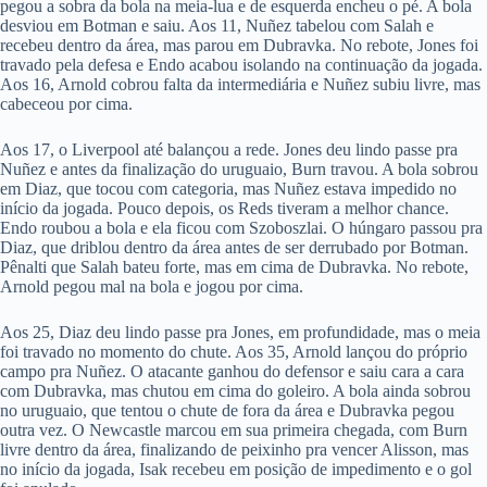
pegou a sobra da bola na meia-lua e de esquerda encheu o pé. A bola
desviou em Botman e saiu. Aos 11, Nuñez tabelou com Salah e
recebeu dentro da área, mas parou em Dubravka. No rebote, Jones foi
travado pela defesa e Endo acabou isolando na continuação da jogada.
Aos 16, Arnold cobrou falta da intermediária e Nuñez subiu livre, mas
cabeceou por cima.
Aos 17, o Liverpool até balançou a rede. Jones deu lindo passe pra
Nuñez e antes da finalização do uruguaio, Burn travou. A bola sobrou
em Diaz, que tocou com categoria, mas Nuñez estava impedido no
início da jogada. Pouco depois, os Reds tiveram a melhor chance.
Endo roubou a bola e ela ficou com Szoboszlai. O húngaro passou pra
Diaz, que driblou dentro da área antes de ser derrubado por Botman.
Pênalti que Salah bateu forte, mas em cima de Dubravka. No rebote,
Arnold pegou mal na bola e jogou por cima.
Aos 25, Diaz deu lindo passe pra Jones, em profundidade, mas o meia
foi travado no momento do chute. Aos 35, Arnold lançou do próprio
campo pra Nuñez. O atacante ganhou do defensor e saiu cara a cara
com Dubravka, mas chutou em cima do goleiro. A bola ainda sobrou
no uruguaio, que tentou o chute de fora da área e Dubravka pegou
outra vez. O Newcastle marcou em sua primeira chegada, com Burn
livre dentro da área, finalizando de peixinho pra vencer Alisson, mas
no início da jogada, Isak recebeu em posição de impedimento e o gol