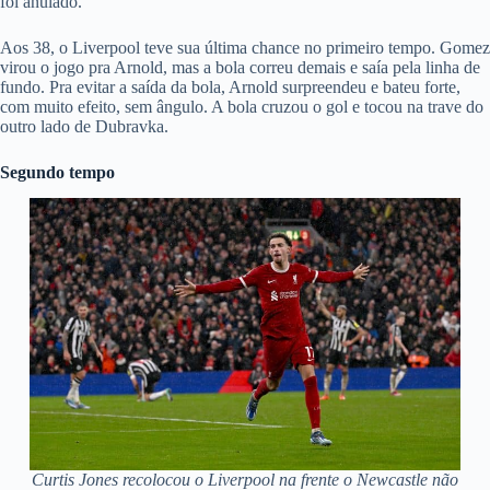
foi anulado.
Aos 38, o Liverpool teve sua última chance no primeiro tempo. Gomez
virou o jogo pra Arnold, mas a bola correu demais e saía pela linha de
fundo. Pra evitar a saída da bola, Arnold surpreendeu e bateu forte,
com muito efeito, sem ângulo. A bola cruzou o gol e tocou na trave do
outro lado de Dubravka.
Segundo tempo
Curtis Jones recolocou o Liverpool na frente o Newcastle não