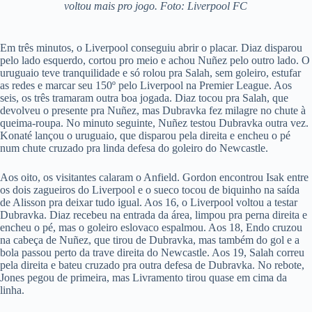
voltou mais pro jogo. Foto: Liverpool FC
Em três minutos, o Liverpool conseguiu abrir o placar. Diaz disparou
pelo lado esquerdo, cortou pro meio e achou Nuñez pelo outro lado. O
uruguaio teve tranquilidade e só rolou pra Salah, sem goleiro, estufar
as redes e marcar seu 150º pelo Liverpool na Premier League. Aos
seis, os três tramaram outra boa jogada. Diaz tocou pra Salah, que
devolveu o presente pra Nuñez, mas Dubravka fez milagre no chute à
queima-roupa. No minuto seguinte, Nuñez testou Dubravka outra vez.
Konaté lançou o uruguaio, que disparou pela direita e encheu o pé
num chute cruzado pra linda defesa do goleiro do Newcastle.
Aos oito, os visitantes calaram o Anfield. Gordon encontrou Isak entre
os dois zagueiros do Liverpool e o sueco tocou de biquinho na saída
de Alisson pra deixar tudo igual. Aos 16, o Liverpool voltou a testar
Dubravka. Diaz recebeu na entrada da área, limpou pra perna direita e
encheu o pé, mas o goleiro eslovaco espalmou. Aos 18, Endo cruzou
na cabeça de Nuñez, que tirou de Dubravka, mas também do gol e a
bola passou perto da trave direita do Newcastle. Aos 19, Salah correu
pela direita e bateu cruzado pra outra defesa de Dubravka. No rebote,
Jones pegou de primeira, mas Livramento tirou quase em cima da
linha.