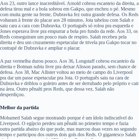
Aos 23, outro lance inacreditável. Arnold cobrou escanteio da direita, a
defesa tirou mal e a bola sobrou em Gakpo, que encheu o pé. Mesmo
com muita gente na frente, Dubravka fez outra grande defesa. Os Reds
voltaram à frente do placar aos 28 minutos. Jota tabelou com Salah e
saiu cara a cara com Dubravka. O português só rolou pra esquerda e
Jones esperava livre pra empurrar a bola pro fundo da rede. Aos 33, os
Reds conseguiram um pouco mais de respiro. Salah recebeu pela
direita e deu um cruzamento espetacular de trivela pra Gakpo tocar no
contrapé de Dubravka e ampliar o placar.
A paz vermelha durou pouco. Aos 36, Longstaff cobrou escanteio da
direita e Botman subiu livre pra deixar Alisson parado, sem chance de
defesa. Aos 38, Mac Allister voltou ao meio de campo do Liverpool
pra dar um passe espetacular pra Jota. O português saiu na cara de
Dubravka e driblou o goleiro antes de ser derrubado pelo próprio e cair
na área. Outro pênalti pros Reds, que dessa vez, Salah não
desperdiçou.
Melhor da partida
Mohamed Salah segue mostrando porque é um ídolo indiscutível do
Liverpool. O egípcio perdeu um pênalti no primeiro tempo e fazia
outra partida abaixo do que pode, mas marcou duas vezes no segundo
tempo e participou dos outros dois gols dos Reds. O gigantesco Salah