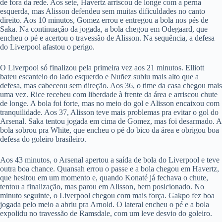
de fora da rede. Aos sete, Havertz arriscou de longe com a perna
esquerda, mas Alisson defendeu sem muitas dificuldades no canto
direito. Aos 10 minutos, Gomez errou e entregou a bola nos pés de
Saka. Na continuação da jogada, a bola chegou em Odegaard, que
encheu o pé e acertou o travessão de Alisson. Na sequência, a defesa
do Liverpool afastou o perigo.
O Liverpool só finalizou pela primeira vez aos 21 minutos. Elliott
bateu escanteio do lado esquerdo e Nuñez subiu mais alto que a
defesa, mas cabeceou sem direção. Aos 36, o time da casa chegou mais
uma vez. Rice recebeu com liberdade à frente da área e arriscou chute
de longe. A bola foi forte, mas no meio do gol e Alisson encaixou com
tranquilidade. Aos 37, Alisson teve mais problemas pra evitar o gol do
Arsenal. Saka tentou jogada em cima de Gomez, mas foi desarmado. A
bola sobrou pra White, que encheu o pé do bico da área e obrigou boa
defesa do goleiro brasileiro.
Aos 43 minutos, o Arsenal apertou a saída de bola do Liverpool e teve
outra boa chance. Quansah errou o passe e a bola chegou em Havertz,
que hesitou em um momento e, quando Konaté já fechava o chute,
tentou a finalização, mas parou em Alisson, bem posicionado. No
minuto seguinte, o Liverpool chegou com mais força. Gakpo fez boa
jogada pelo meio a abriu pra Arnold. O lateral encheu o pé e a bola
expolidu no travessão de Ramsdale, com um leve desvio do goleiro.