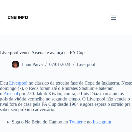
Liverpool vence Arsenal e avança na FA Cup
Luan Paiva
07/01/2024
Liverpool
Deu
Liverpool
no clássico da terceira fase da Copa da Inglaterra. Neste
domingo (7), o Reds foram até o Emirates Stadium e bateram
o
Arsenal
por 2×0. Jakub Kiwior, contra, e Luis Diaz marcaram os
gols da vitória vermelha no segundo tempo. O Liverpool não vencia o
rival fora de casa pela FA Cup desde 1964 e agora espera o sorteio pra
saber seu próximo adversário.
Siga o Na Beira do Campo no
Twitter
e no
Instagram