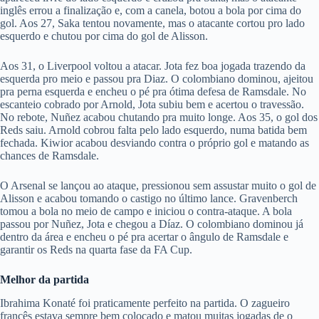
inglês errou a finalização e, com a canela, botou a bola por cima do
gol. Aos 27, Saka tentou novamente, mas o atacante cortou pro lado
esquerdo e chutou por cima do gol de Alisson.
Aos 31, o Liverpool voltou a atacar. Jota fez boa jogada trazendo da
esquerda pro meio e passou pra Diaz. O colombiano dominou, ajeitou
pra perna esquerda e encheu o pé pra ótima defesa de Ramsdale. No
escanteio cobrado por Arnold, Jota subiu bem e acertou o travessão.
No rebote, Nuñez acabou chutando pra muito longe. Aos 35, o gol dos
Reds saiu. Arnold cobrou falta pelo lado esquerdo, numa batida bem
fechada. Kiwior acabou desviando contra o próprio gol e matando as
chances de Ramsdale.
O Arsenal se lançou ao ataque, pressionou sem assustar muito o gol de
Alisson e acabou tomando o castigo no último lance. Gravenberch
tomou a bola no meio de campo e iniciou o contra-ataque. A bola
passou por Nuñez, Jota e chegou a Díaz. O colombiano dominou já
dentro da área e encheu o pé pra acertar o ângulo de Ramsdale e
garantir os Reds na quarta fase da FA Cup.
Melhor da partida
Ibrahima Konaté foi praticamente perfeito na partida. O zagueiro
francês estava sempre bem colocado e matou muitas jogadas de o