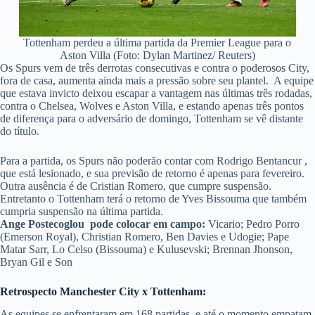
Tottenham perdeu a última partida da Premier League para o
Aston Villa (Foto: Dylan Martinez/ Reuters)
Os Spurs vem de três derrotas consecutivas e contra o poderosos City,
fora de casa, aumenta ainda mais a pressão sobre seu plantel. A equipe
que estava invicto deixou escapar a vantagem nas últimas três rodadas,
contra o Chelsea, Wolves e Aston Villa, e estando apenas três pontos
de diferença para o adversário de domingo, Tottenham se vê distante
do título.
Para a partida, os Spurs não poderão contar com
Rodrigo Bentancur ,
que está lesionado, e sua previsão de retorno é apenas para fevereiro.
Outra ausência é de Cristian Romero, que cumpre suspensão.
Entretanto o Tottenham terá o retorno de Yves Bissouma que também
cumpria suspensão na última partida.
Ange Postecoglou
pode colocar em campo:
Vicario; Pedro Porro
(
Emerson Royal
), Christian Romero, Ben Davies e Udogie; Pape
Matar Sarr, Lo Celso (Bissouma) e Kulusevski; Brennan Jhonson,
Bryan Gil e Son
Retrospecto Manchester City x Tottenham:
As equipes se enfrentaram em 168 partidas, e até o momento empatam