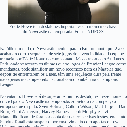
Eddie Howe tem desfalques importantes em momento chave
do Newcastle na temporada. Foto – NUFC/X
Na última rodada, o Newcastle perdeu para o Bournemouth por 2 a 0,
acabando com a sequência de sete jogos de invencibilidade da equipe
treinada por Eddie Howe no campeonato. Mas o retorno ao St. James
Park, onde venceram os últimos quatro jogos de Premier League como
mandantes, pode significar um novo recomeço para os Magpies que,
depois de enfrentarem os Blues, têm uma sequência dura pela frente
não apenas no campeonato nacional como também na Champions
League.
No entanto, Howe terá de superar os muitos desfalques nesse momento
crucial para o Newcastle na temporada, sobretudo na competição
europeia que disputa. Sven Botman, Callum Wilson, Matt Targett, Dan
Burn, Elliot Anderson, Harvey Barnes, Jacob Murphy e Javi
Manquillo ficam de fora por conta de suas respectivas lesões, enquanto
Sandro Tonali está suspenso por envolvimento com apostas e Lewis
Hall, emprestado pelo Chelsea, não pode enfrentar seu time de origem