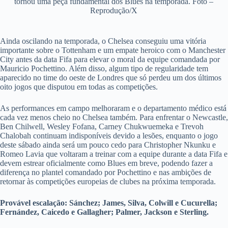
tornou uma peça fundamental dos Blues na temporada. Foto –
Reprodução/X
Ainda oscilando na temporada, o Chelsea conseguiu uma vitória
importante sobre o Tottenham e um empate heroico com o Manchester
City antes da data Fifa para elevar o moral da equipe comandada por
Mauricio Pochettino. Além disso, algum tipo de regularidade tem
aparecido no time do oeste de Londres que só perdeu um dos últimos
oito jogos que disputou em todas as competições.
As performances em campo melhoraram e o departamento médico está
cada vez menos cheio no Chelsea também. Para enfrentar o Newcastle,
Ben Chilwell, Wesley Fofana, Carney Chukwuemeka e Trevoh
Chalobah continuam indisponíveis devido a lesões, enquanto o jogo
deste sábado ainda será um pouco cedo para Christopher Nkunku e
Romeo Lavia que voltaram a treinar com a equipe durante a data Fifa e
devem estrear oficialmente como Blues em breve, podendo fazer a
diferença no plantel comandado por Pochettino e nas ambições de
retornar às competições europeias de clubes na próxima temporada.
Provável escalação: Sánchez; James, Silva, Colwill e Cucurella;
Fernández, Caicedo e Gallagher; Palmer, Jackson e Sterling.