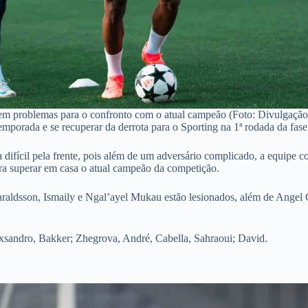
tem problemas para o confronto com o atual campeão (Foto: Divulgação/
emporada e se recuperar da derrota para o Sporting na 1ª rodada da fas
fa difícil pela frente, pois além de um adversário complicado, a equip
para superar em casa o atual campeão da competição.
Haraldsson, Ismaily e Ngal’ayel Mukau estão lesionados, além de Ange
exsandro, Bakker; Zhegrova, André, Cabella, Sahraoui; David.