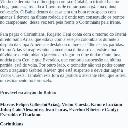
Vindo de derrota no último jogo contra o Cuiabá, o tricolor baiano
chega para esta rodada a 1 pontos de entrar para o g4 e na quinta
colocação. O
Bahia
dentro de casa tem um bom retrospecto com
apenas 1 derrota na última rodada e é onde tem conseguido os pontos
no campeonato, dessa vez terá pela frente o Corinthians pela frente.
Para pegar o Corinthians, Rogério Ceni conta com o retorno do lateral-
direito Santi Arias, que estava com a seleção colombiana durante a
disputa da Copa América e desfalcou o time nas últimas dez partidas.
Como Arias se reapresentou somente na última sexta, existe uma
dúvida se o colombiano já retoma o lugar no time titular. Outra boa
notícia para Ceni é que Everaldo, que cumpriu suspensão na última
partida, está de volta. Por outro lado, o treinador não vai poder contar
com o zagueiro Gabriel Xavier, que está suspenso e deve dar lugar a
Victor Cuesta. Também está fora da partida o atacante Biel, que sofreu
um estiramento no tornozelo.
Provável escalação do Bahia:
Marcos Felipe; Gilberto(Arias), Víctor Cuesta, Kanu e Luciano
Juba;
Caio Alexandre, Jean Lucas, Everton Ribeiro e Cauly;
Everaldo e Thaciano.
Corinthians