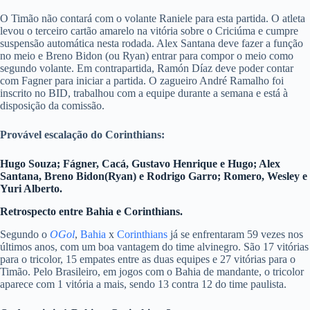
O Timão não contará com o volante Raniele para esta partida. O atleta
levou o terceiro cartão amarelo na vitória sobre o Criciúma e cumpre
suspensão automática nesta rodada. Alex Santana deve fazer a função
no meio e Breno Bidon (ou Ryan) entrar para compor o meio como
segundo volante. Em contrapartida, Ramón Díaz deve poder contar
com Fagner para iniciar a partida. O zagueiro André Ramalho foi
inscrito no BID, trabalhou com a equipe durante a semana e está à
disposição da comissão.
Provável escalação do Corinthians:
Hugo Souza; Fágner, Cacá, Gustavo Henrique e Hugo; Alex
Santana, Breno Bidon(Ryan) e Rodrigo Garro; Romero, Wesley e
Yuri Alberto.
Retrospecto entre Bahia e Corinthians
.
Segundo o
OGol
,
Bahia
x
Corinthians
já se enfrentaram 59 vezes nos
últimos anos, com um boa vantagem do time alvinegro. São 17 vitórias
para o tricolor, 15 empates entre as duas equipes e 27 vitórias para o
Timão. Pelo Brasileiro, em jogos com o Bahia de mandante, o tricolor
aparece com 1 vitória a mais, sendo 13 contra 12 do time paulista.