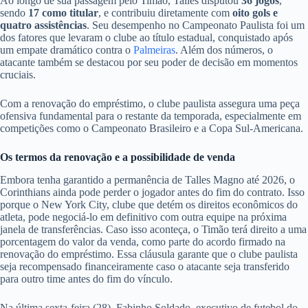
Ao longo de sua passagem pelo Timão, Talles disputou
36 jogos
,
sendo
17 como titular
, e contribuiu diretamente com
oito gols e
quatro assistências
. Seu desempenho no Campeonato Paulista foi um
dos fatores que levaram o clube ao título estadual, conquistado após
um empate dramático contra o
Palmeiras
. Além dos números, o
atacante também se destacou por seu poder de decisão em momentos
cruciais.
Com a renovação do empréstimo, o clube paulista assegura uma peça
ofensiva fundamental para o restante da temporada, especialmente em
competições como o Campeonato Brasileiro e a Copa Sul-Americana.
Os termos da renovação e a possibilidade de venda
Embora tenha garantido a permanência de Talles Magno até 2026, o
Corinthians ainda pode perder o jogador antes do fim do contrato. Isso
porque o New York City, clube que detém os direitos econômicos do
atleta, pode negociá-lo em definitivo com outra equipe na próxima
janela de transferências. Caso isso aconteça, o Timão terá direito a uma
porcentagem do valor da venda, como parte do acordo firmado na
renovação do empréstimo. Essa cláusula garante que o clube paulista
seja recompensado financeiramente caso o atacante seja transferido
para outro time antes do fim do vínculo.
Na última sexta-feira (28), Fabinho Soldado, executivo de futebol do