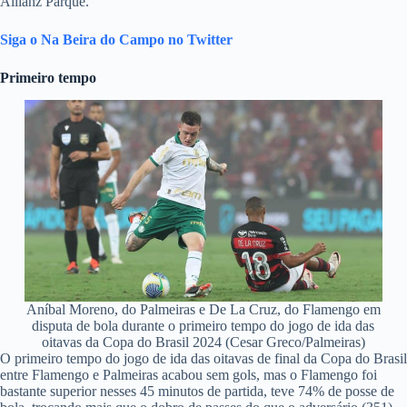
Allianz Parque.
Siga o Na Beira do Campo no Twitter
Primeiro tempo
Aníbal Moreno, do Palmeiras e De La Cruz, do Flamengo em
disputa de bola durante o primeiro tempo do jogo de ida das
oitavas da Copa do Brasil 2024 (Cesar Greco/Palmeiras)
O primeiro tempo do jogo de ida das oitavas de final da Copa do Brasil
entre Flamengo e Palmeiras acabou sem gols, mas o Flamengo foi
bastante superior nesses 45 minutos de partida, teve 74% de posse de