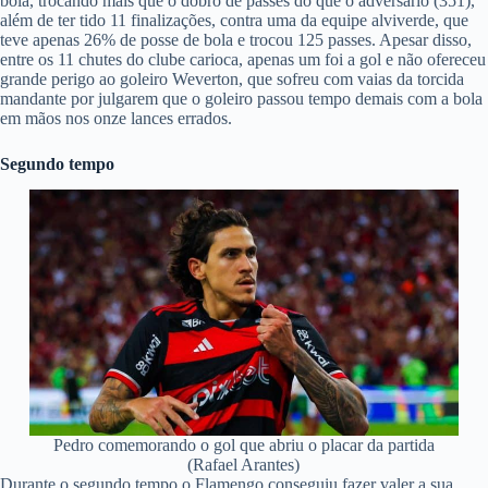
bola, trocando mais que o dobro de passes do que o adversário (351),
além de ter tido 11 finalizações, contra uma da equipe alviverde, que
teve apenas 26% de posse de bola e trocou 125 passes. Apesar disso,
entre os 11 chutes do clube carioca, apenas um foi a gol e não ofereceu
grande perigo ao goleiro Weverton, que sofreu com vaias da torcida
mandante por julgarem que o goleiro passou tempo demais com a bola
em mãos nos onze lances errados.
Segundo tempo
Pedro comemorando o gol que abriu o placar da partida
(Rafael Arantes)
Durante o segundo tempo o Flamengo conseguiu fazer valer a sua