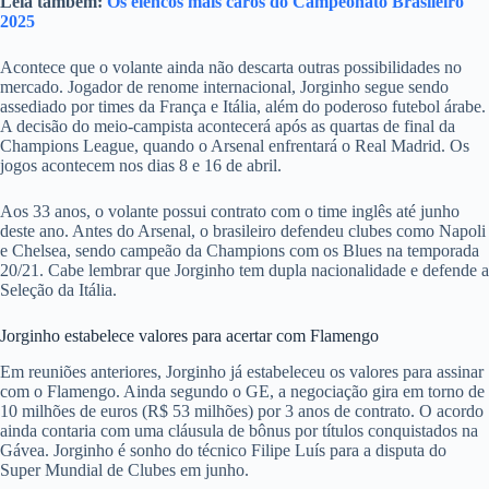
Leia também:
Os elencos mais caros do Campeonato Brasileiro
2025
Acontece que o volante ainda não descarta outras possibilidades no
mercado. Jogador de renome internacional, Jorginho segue sendo
assediado por times da França e Itália, além do poderoso futebol árabe.
A decisão do meio-campista acontecerá após as quartas de final da
Champions League, quando o Arsenal enfrentará o Real Madrid. Os
jogos acontecem nos dias 8 e 16 de abril.
Aos 33 anos, o volante possui contrato com o time inglês até junho
deste ano. Antes do Arsenal, o brasileiro defendeu clubes como Napoli
e Chelsea, sendo campeão da Champions com os Blues na temporada
20/21. Cabe lembrar que Jorginho tem dupla nacionalidade e defende a
Seleção da Itália.
Jorginho estabelece valores para acertar com Flamengo
Em reuniões anteriores, Jorginho já estabeleceu os valores para assinar
com o Flamengo. Ainda segundo o GE, a negociação gira em torno de
10 milhões de euros (R$ 53 milhões) por 3 anos de contrato. O acordo
ainda contaria com uma cláusula de bônus por títulos conquistados na
Gávea. Jorginho é sonho do técnico Filipe Luís para a disputa do
Super Mundial de Clubes em junho.