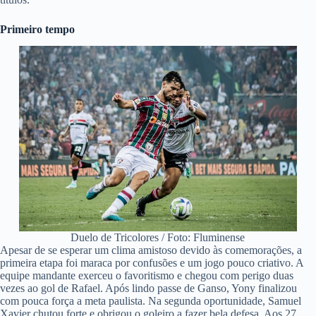
Primeiro tempo
Duelo de Tricolores / Foto: Fluminense
Apesar de se esperar um clima amistoso devido às comemorações, a
primeira etapa foi maraca por confusões e um jogo pouco criativo. A
equipe mandante exerceu o favoritismo e chegou com perigo duas
vezes ao gol de Rafael. Após lindo passe de Ganso, Yony finalizou
com pouca força a meta paulista. Na segunda oportunidade, Samuel
Xavier chutou forte e obrigou o goleiro a fazer bela defesa. Aos 27