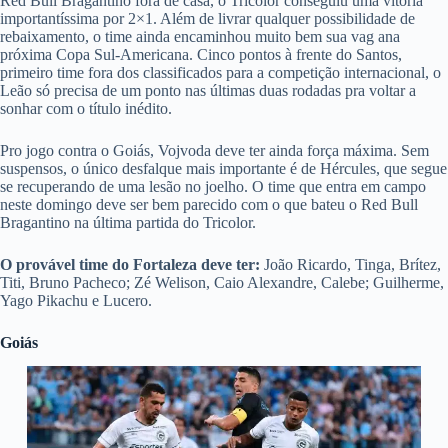
Red Bull Bragantino fora de casa, o Tricolor conseguiu uma vitória
importantíssima por 2×1. Além de livrar qualquer possibilidade de
rebaixamento, o time ainda encaminhou muito bem sua vag ana
próxima Copa Sul-Americana. Cinco pontos à frente do Santos,
primeiro time fora dos classificados para a competição internacional, o
Leão só precisa de um ponto nas últimas duas rodadas pra voltar a
sonhar com o título inédito.
Pro jogo contra o Goiás, Vojvoda deve ter ainda força máxima. Sem
suspensos, o único desfalque mais importante é de Hércules, que segue
se recuperando de uma lesão no joelho. O time que entra em campo
neste domingo deve ser bem parecido com o que bateu o Red Bull
Bragantino na última partida do Tricolor.
O provável time do Fortaleza deve ter:
João Ricardo, Tinga, Brítez,
Titi, Bruno Pacheco; Zé Welison, Caio Alexandre, Calebe; Guilherme,
Yago Pikachu e Lucero.
Goiás