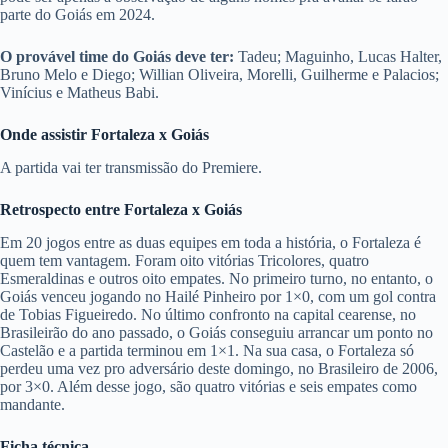
parte do Goiás em 2024.
O provável time do Goiás deve ter:
Tadeu; Maguinho, Lucas Halter,
Bruno Melo e Diego; Willian Oliveira, Morelli, Guilherme e Palacios;
Vinícius e Matheus Babi.
Onde assistir Fortaleza x Goiás
A partida vai ter transmissão do Premiere.
Retrospecto entre
Fortaleza x Goiás
Em 20 jogos entre as duas equipes em toda a história, o Fortaleza é
quem tem vantagem. Foram oito vitórias Tricolores, quatro
Esmeraldinas e outros oito empates. No primeiro turno, no entanto, o
Goiás venceu jogando no Hailé Pinheiro por 1×0, com um gol contra
de Tobias Figueiredo. No último confronto na capital cearense, no
Brasileirão do ano passado, o Goiás conseguiu arrancar um ponto no
Castelão e a partida terminou em 1×1. Na sua casa, o Fortaleza só
perdeu uma vez pro adversário deste domingo, no Brasileiro de 2006,
por 3×0. Além desse jogo, são quatro vitórias e seis empates como
mandante.
Ficha técnica