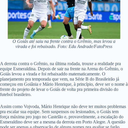
O Goiás até saiu na frente contra o Grêmio, mas levou a
virada e foi rebaixado. Foto: Edu Andrade/FatoPress
A derrota contra o Grêmio, na última rodada, trouxe a realidade pra
equipe Esmeraldina. Depois de sair na frente na Arena do Grêmio, o
Goiás levou a virada e foi rebaixaddo matematicamente. O
planejamento pra temporada que vem, na Série B do Brasileirão já
começou em Goiânia e Mário Henrique, à princípio, deve ser o nome à
frente do projeto de levar o Goiás de volta pra primeira divisão do
futebol brasileiro.
Assim como Vojvoda, Mário Henrique não deve ter muitos problemas
pra escalar sua equipe. Sem suspensos ou lesionados, o Goiás tem
força máxima pro jogo no Castelão e, provavelmente, a escalação do
Esmeraldino deve ser a mesma da derrota em Porto Alegre. A questão
pode ser apenas a observação de alguns nomes pra avaliar se farão