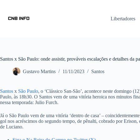
Libertadores
Santos x São Paulo: onde assistir, prováveis escalações e detalhes da pa
Gustavo Martins
11/11/2023
Santos
Santos
x
São Paulo
, o ‘Clássico San-São’, acontece neste domingo (12)
Paulo, às 18h30. O Santos vem de uma vitória heroica nos minutos fina
nessa temporada: Julio Furch.
Já o São Paulo vem de uma vitória ‘dentro de casa’ – coincidentemente
gol nos acréscimos do segundo tempo, de pênalti, cobrado por Erison, 
de Luciano.
Siga o Na Beira do Campo no Twitter (X)