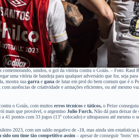
 comemorando, unidos, o gol da vitória contra o Goiás. – Foto: Raul 
ar uma vitória de bandeja para qualquer adversário que for, seja para o
da, mostra sua
garra
e
gana
de lutar em prol do bem comum que é o Pe
, com ausências de criatividade e armações eficientes, ou até mesmo vaz
 contra o Goiás, com muitos
erros técnicos
e
táticos,
o Peixe conseguiu 
ói mais que provável, o argentino
Julio Furch.
Não dá para deixar de c
foi a 41 pontos com 33 jogos (13° colocado) e ultrapassou até mesmo o s
eiro 2023, com um saldo negativo de -18, mas ainda sim estatísticas i
 sido um time tão competitivo assim
– apesar de conseguir ‘bons’ res