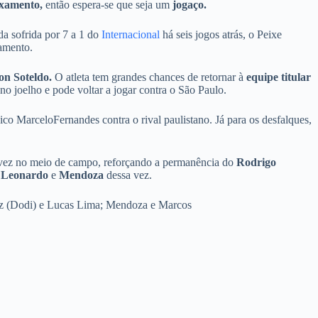
ixamento,
então espera-se que seja um
jogaço.
a sofrida por 7 a 1 do
Internacional
há seis jogos atrás, o Peixe
xamento.
on Soteldo.
O atleta tem grandes chances de retornar à
equipe titular
no joelho e pode voltar a jogar contra o São Paulo.
ico MarceloFernandes contra o rival paulistano. Já para os desfalques,
talvez no meio de campo, reforçando a permanência do
Rodrigo
 Leonardo
e
Mendoza
dessa vez.
ez (Dodi) e Lucas Lima; Mendoza e Marcos