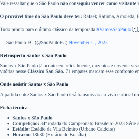
Vale ressaltar que o São Paulo
não conseguiu vencer como visitante n
O provável time do São Paulo deve ter:
Rafael; Rafinha, Arboleda, 
Tudo pronto para o último clássico da temporada!
#VamosSãoPaulo
🇾
— São Paulo FC (@SaoPauloFC)
November 11, 2023
Retrospecto Santos x São Paulo
Santos x São Paulo já aconteceu, oficialmente, duzentos e noventa vez
vitórias nesse
Clássico San-São
. 71 empates marcam esse confronto entr
Onde assistir
Santos x São Paulo
A partida entre Santos x São Paulo terá transmissão ao vivo e oficial d
Ficha técnica
Santos x São Paulo
Competição:
34ª rodada do Campeonato Brasileiro 2023 Série 
Estádio:
Estádio da Vila Belmiro (Urbano Caldeira)
Horário:
18h30 (Horário de Brasília)