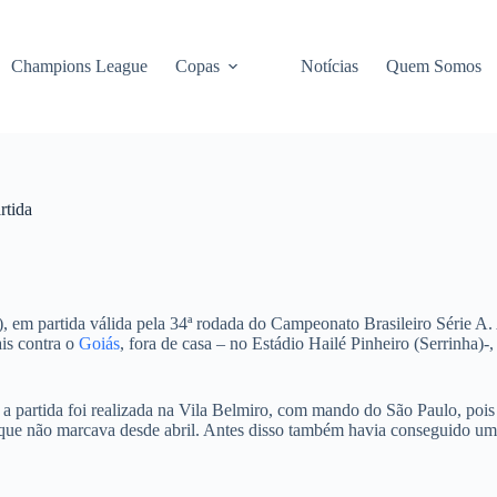
Champions League
Copas
Notícias
Quem Somos
rtida
, em partida válida pela 34ª rodada do Campeonato Brasileiro Série A. 
is contra o
Goiás
, fora de casa – no Estádio Hailé Pinheiro (Serrinha)-
 a partida foi realizada na Vila Belmiro, com mando do São Paulo, poi
que não marcava desde abril. Antes disso também havia conseguido uma v