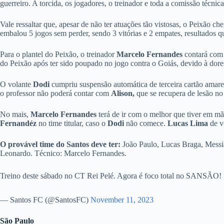
guerreiro. A torcida, os jogadores, o treinador e toda a comissão técni
Vale ressaltar que, apesar de não ter atuações tão vistosas, o Peixão 
embalou 5 jogos sem perder, sendo 3 vitórias e 2 empates, resultados q
Para o plantel do Peixão, o treinador
Marcelo Fernandes
contará com 
do Peixão após ter sido poupado no jogo contra o Goiás, devido à dore
O volante
Dodi
cumpriu suspensão automática de terceira cartão amarelo
o professor não poderá contar com
Alison,
que se recupera de lesão no
No mais,
Marcelo Fernandes
terá de ir com o melhor que tiver em mã
Fernandéz
no time titular, caso o
Dodi
não comece.
Lucas Lima
de v
O provável time do Santos deve ter:
João Paulo, Lucas Braga, Mess
Leonardo. Técnico: Marcelo Fernandes.
Treino deste sábado no CT Rei Pelé. Agora é foco total no SANSÃ
— Santos FC (@SantosFC)
November 11, 2023
São Paulo