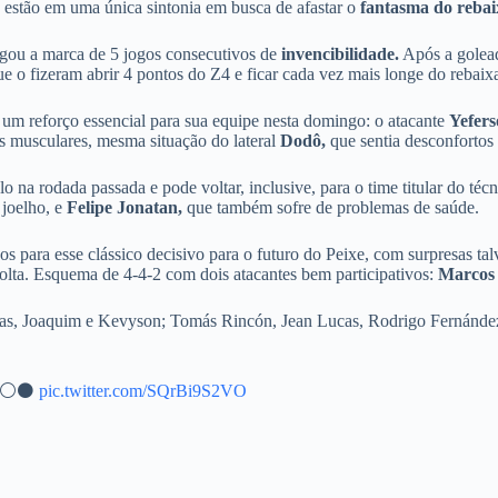
ca estão em uma única sintonia em busca de afastar o
fantasma do reba
chegou a marca de 5 jogos consecutivos de
invencibilidade.
Após a golead
ue o fizeram abrir 4 pontos do Z4 e ficar cada vez mais longe do rebai
um reforço essencial para sua equipe nesta domingo: o atacante
Yefers
s musculares, mesma situação do lateral
Dodô,
que sentia desconfortos 
 na rodada passada e pode voltar, inclusive, para o time titular do técn
 joelho, e
Felipe Jonatan,
que também sofre de problemas de saúde.
os para esse clássico decisivo para o futuro do Peixe, com surpresas 
olta. Esquema de 4-4-2 com dois atacantes bem participativos:
Marcos
ias, Joaquim e Kevyson; Tomás Rincón, Jean Lucas, Rodrigo Fernánd
O! ⚪⚫
pic.twitter.com/SQrBi9S2VO