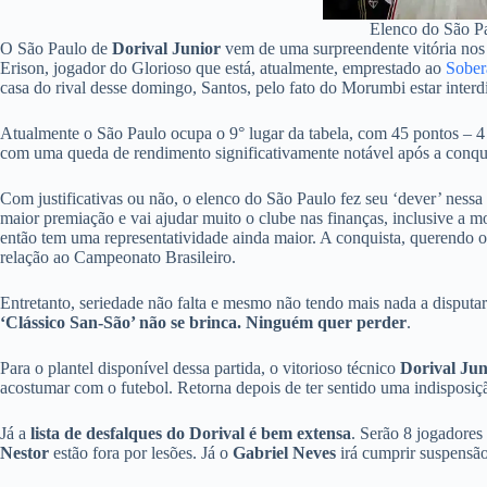
Elenco do São P
O São Paulo de
Dorival Junior
vem de uma surpreendente vitória nos
Erison, jogador do Glorioso que está, atualmente, emprestado ao
Sober
casa do rival desse domingo, Santos, pelo fato do Morumbi estar interdi
Atualmente o São Paulo ocupa o 9° lugar da tabela, com 45 pontos – 4
com uma queda de rendimento significativamente notável após a conqu
Com justificativas ou não, o elenco do São Paulo fez seu ‘dever’ nes
maior premiação e vai ajudar muito o clube nas finanças, inclusive a 
então tem uma representatividade ainda maior. A conquista, querendo o
relação ao Campeonato Brasileiro.
Entretanto, seriedade não falta e mesmo não tendo mais nada a disputa
‘Clássico San-São’ não se brinca. Ninguém quer perder
.
Para o plantel disponível dessa partida, o vitorioso técnico
Dorival Jun
acostumar com o futebol. Retorna depois de ter sentido uma indisposiç
Já a
lista de desfalques do Dorival é bem extensa
. Serão 8 jogadores
Nestor
estão fora por lesões. Já o
Gabriel Neves
irá cumprir suspensão