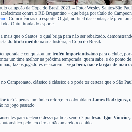
aulo campeão da Copa do Brasil 2023. – Foto: Wesley Santos/São Pau
 acréscimos contra o RB Bragantino – que briga por título do Campeon
ano
. Coincidências do esporte. O gol, no final das contas, até premi
tado. Outra ironia do esporte.
 a mais que o Santos, o qual briga para não ser rebaixado, demonstran
ista do
título inédito
na sua história, a Copa do Brasil.
sa temporada e conquistou um
troféu importantíssimo
para o clube, por 
montar um time melhor na próxima temporada, quem sabe; e do ponto de v
u não, faz os jogadores relaxarem –
veja bem, não é largar de mão o
r no Campeonato, clássico é clássico e o pode ter certeza que o São Pa
ior
terá ‘apenas’ um único reforço, o colombiano
James Rodríguez,
qu
ão no jogo passado.
 ausentes para o elenco dessa partida, sendo 7 por lesão.
Igor Vinícius
 automático pelo terceiro cartão amarelo recebido.