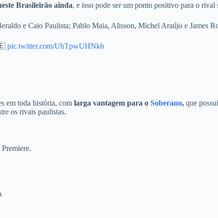
este Brasileirão ainda
, e isso pode ser um ponto positivo para o rival
Beraldo e Caio Paulista; Pablo Maia, Alisson, Michel Araújo e James R
🇪
pic.twitter.com/UhTpwUHNkb
es em toda história, com
larga vantagem para o
Soberano
,
que possui 
e os rivais paulistas.
o Premiere.
A