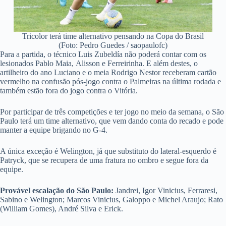
Tricolor terá time alternativo pensando na Copa do Brasil
(Foto: Pedro Guedes / saopaulofc)
Para a partida, o técnico Luis Zubeldía não poderá contar com os
lesionados Pablo Maia, Alisson e Ferreirinha. E além destes, o
artilheiro do ano Luciano e o meia Rodrigo Nestor receberam cartão
vermelho na confusão pós-jogo contra o Palmeiras na última rodada e
também estão fora do jogo contra o Vitória.
Por participar de três competições e ter jogo no meio da semana, o São
Paulo terá um time alternativo, que vem dando conta do recado e pode
manter a equipe brigando no G-4.
A única exceção é Welington, já que substituto do lateral-esquerdo é
Patryck, que se recupera de uma fratura no ombro e segue fora da
equipe.
Provável escalação do São Paulo:
Jandrei, Igor Vinicius, Ferraresi,
Sabino e Welington; Marcos Vinicius, Galoppo e Michel Araujo; Rato
(William Gomes), André Silva e Erick.