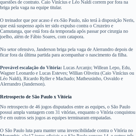
questões de contrato. Caio Vinícius e Léo Naldi correm por fora na
briga pela vaga na equipe titular.
O treinador que por acaso é ex-São Paulo, não terá à disposição Neris,
que está suspenso após ter sido expulso contra o Cruzeiro e
Camutanga, que está fora da temporada após passar por cirurgia no
joelho, além de Fábio Soares, com catapora.
No setor ofensivo, Janderson briga pela vaga de Alerrandro depois de
ficar fora da última partida para acompanhar o nascimento da filha.
Provável escalação do Vitória:
Lucas Arcanjo; Willean Lepo, Edu,
Wagner Leonardo e Lucas Esteves; Willian Oliveira (Caio Vinícius ou
Léo Naldi), Ricardo Ryller e Machado; Matheusinho, Osvaldo e
Alerrandro (Janderson).
Retrospecto de
São Paulo x Vitória
No retrospecto de 46 jogos disputados entre as equipes, o São Paulo
possui ampla vantagem com 31 vitórias, enquanto o Vitória conquistou
9 e em outros seis jogos as equipes terminaram empatadas.
O São Paulo luta para manter uma invencibilidade contra o Vitória no
Morumbis, são17 jogos oficiais e o São Paulo venceu 14, e outros três