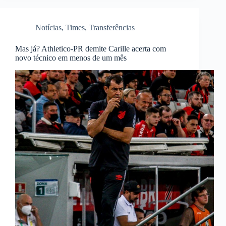
Notícias
,
Times
,
Transferências
Mas já? Athletico-PR demite Carille acerta com
novo técnico em menos de um mês